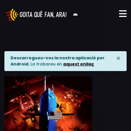
×
Descarregueu-vos la nostra aplicació per
Android
. La trobareu en
aquest enllaç