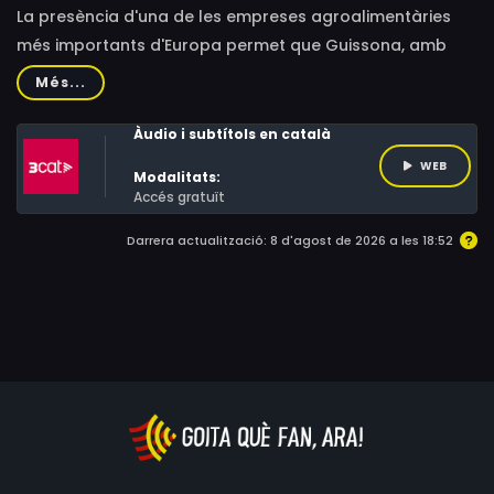
La presència d'una de les empreses agroalimentàries
més importants d'Europa permet que Guissona, amb
més del 50% d'immigració, visqui al seu propi univers. El
Més...
poble ha duplicat la població en menys de quinze anys i
s'ha convertit en el primer municipi de l'Estat Espanyol
Àudio i subtítols en català
que té més població immigrant que autòctona.
WEB
Modalitats:
Accés gratuït
Darrera actualització: 8 d'agost de 2026 a les 18:52