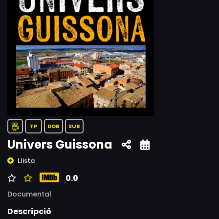
TP
DOB
SUB
Univers Guissona
Llista
0.0
Documental
Descripció