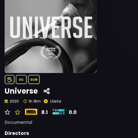
SC
SUB
Universe
Llista
2020
1h 18m
8.1
0.0
Documental
Directors