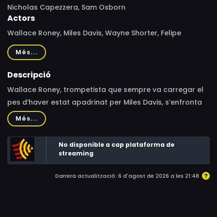
Nicholas Capezzera, Sam Osborn
Actors
Wallace Roney, Miles Davis, Wayne Shorter, Felipe
Luciano, Phil Schaap, Vince Wilburn Jr.
Més...
Descripció
Wallace Roney, trompetista que sempre va carregar el
pes d’haver estat apadrinat per Miles Davis, s’enfronta
al repte de portar al directe una complexa i inèdita
Més...
simfonia composta per al quintet de Davis fa mig segle.
No disponible a cap plataforma de
streaming
Darrera actualització: 6 d'agost de 2026 a les 21:48