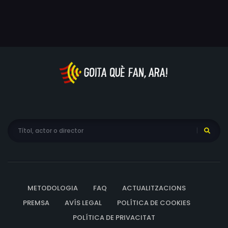
seva història quan el recentment elegit president
d’Israel comença a assetjar a Oshrat, una nova membre
femenina del seu equip. Desesperada per conservar el
seu treball, Oshrat li demana ajuda al cap de gabinet
del president, però ell es torna còmplice en ignorar les
seves al·legacions i dissenyar una campanya per a
desacreditar-la i mantenir-la callada.
METODOLOGIA
FAQ
ACTUALITZACIONS
PREMSA
AVÍS LEGAL
POLÍTICA DE COOKIES
POLÍTICA DE PRIVACITAT