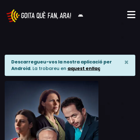
×
Descarregueu-vos la nostra aplicació per
Android
. La trobareu en
aquest enllaç