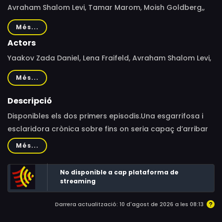
Avraham Shalom Levi, Tamar Marom, Moish Goldberg,,
Einat Zilber Damari
Més...
Actors
Yaakov Zada Daniel, Lena Fraifeld, Avraham Shalom Levi,
Nelly Mira-Rubin, Dana Meinrath
Més...
Descripció
Disponibles els dos primers episodis.Una esgarrifosa i
esclaridora crònica sobre fins on seria capaç d’arribar
un home (i els seus aliats) en un càrrec de poder per a
Més...
silenciar a les seves víctimes, protegir-se i mantenir els
seus crims fora de l’ull públic. 'Unsilenced' és una sèrie
No disponible a cap plataforma de
sobre una època en la qual a les dones que eren prou
streaming
valentes com per a parlar rares vegades se les
Darrera actualització: 10 d'agost de 2026 a les 08:13
creia.Ambientada a principis de la dècada de 2000
(abans del moviment #MeToo), 'Unsilenced' inicia la