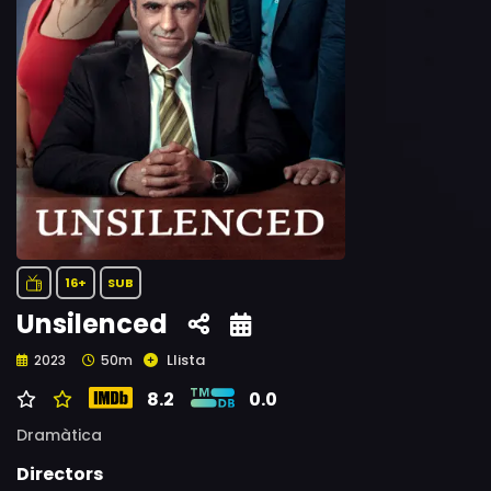
16+
SUB
Unsilenced
Llista
2023
50m
8.2
0.0
Dramàtica
Directors