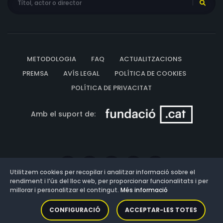
METODOLOGIA
FAQ
ACTUALITZACIONS
PREMSA
AVÍS LEGAL
POLÍTICA DE COOKIES
POLÍTICA DE PRIVACITAT
Amb el suport de:
Utilitzem cookies per recopilar i analitzar informació sobre el
rendiment i l’ús del lloc web, per proporcionar funcionalitats i per
millorar i personalitzar el contingut.
Més informació
Versió: 3.13.0.202607011342
CONFIGURACIÓ
ACCEPTAR-LES TOTES