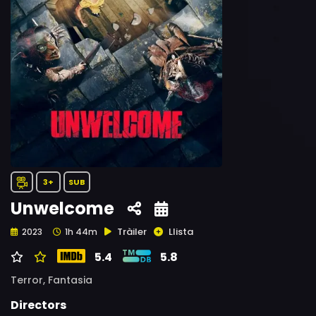
3+
SUB
Unwelcome
Tràiler
Llista
2023
1h 44m
5.4
5.8
Terror,
Fantasia
Directors