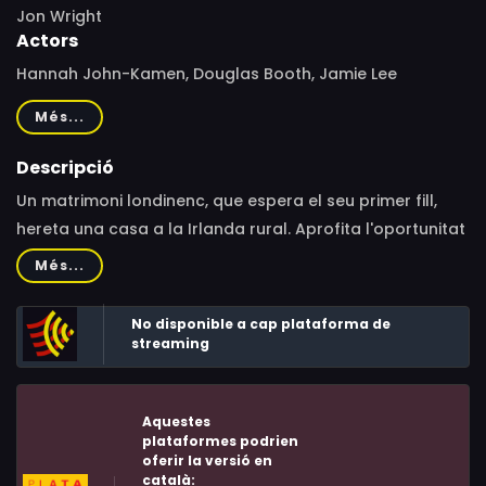
Jon Wright
Actors
Hannah John-Kamen, Douglas Booth, Jamie Lee
O'Donnell, Chris Walley, Kristian Nairn, Colm Meaney,
Més...
Niamh Cusack, Lalor Roddy, Finbar Lynch, Bradley Turner,
Ania Marson, Billy Boyle
Descripció
Un matrimoni londinenc, que espera el seu primer fill,
hereta una casa a la Irlanda rural. Aprofita l'oportunitat
per escapar de la gran ciutat però, en instal·lar-se, els
Més...
adverteixen d'una presència maligna que s’amaga des
de fa generacions al bosc..
No disponible a cap plataforma de
streaming
Aquestes
plataformes podrien
oferir la versió en
català: