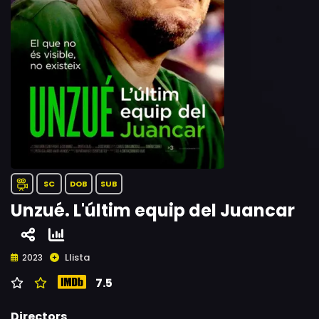
SC
DOB
SUB
Unzué. L'últim equip del Juancar
Llista
2023
7.5
Directors