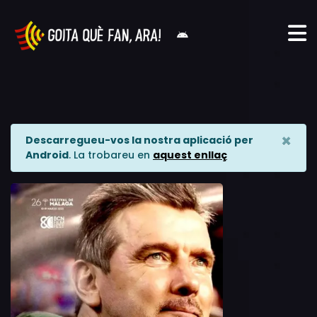
×
Descarregueu-vos la nostra aplicació per
Android
. La trobareu en
aquest enllaç