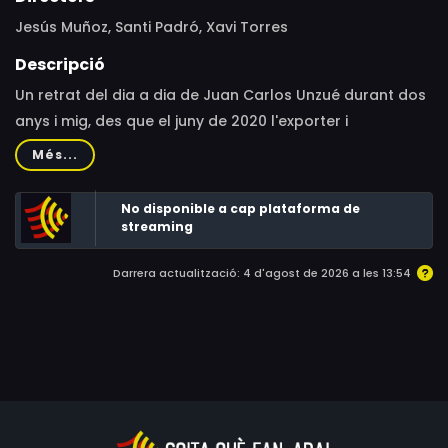
Jesús Muñoz, Santi Padró, Xavi Torres
Descripció
Un retrat del dia a dia de Juan Carlos Unzué durant dos
anys i mig, des que el juny de 2020 l'exporter i
exentrenador del Barça va fer públic el seu diagnòstic
Més...
d'ELA. Unzué es va proposar dues coses: d'una banda,
visibilitzar la malaltia, i per una altra muntar un gran
No disponible a cap plataforma de
esdeveniment per a recaptar la major quantitat de
streaming
diners per a dedicar-los a la recerca.
Darrera actualització: 4 d'agost de 2026 a les 13:54