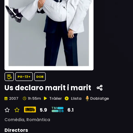
PG-13+
DOB
Us declaro marit i marit
Tràiler
Llista
Doblatge
2007
1h 55m
5.9
6.1
Comèdia,
Romàntica
Directors