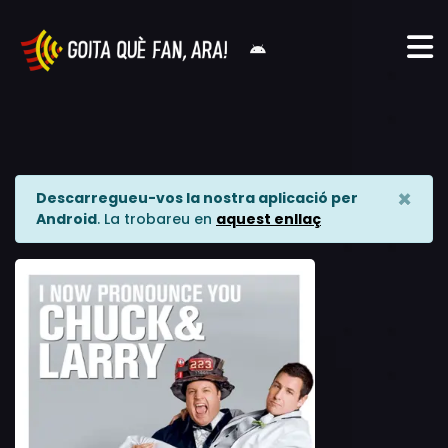
×
Descarregueu-vos la nostra aplicació per
Android
. La trobareu en
aquest enllaç