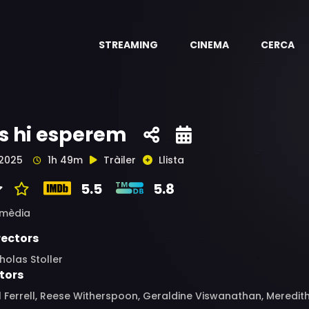
STREAMING
CINEMA
CERCA
s hi esperem
2025
1h 49m
Tràiler
Llista
5.5
5.8
mèdia
rectors
holas Stoller
tors
l Ferrell, Reese Witherspoon, Geraldine Viswanathan, Meredit