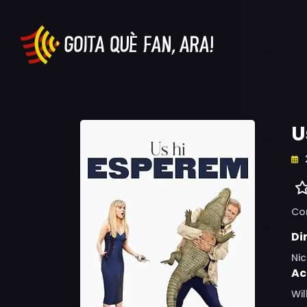
U
Co
Di
Nic
Ac
Wil