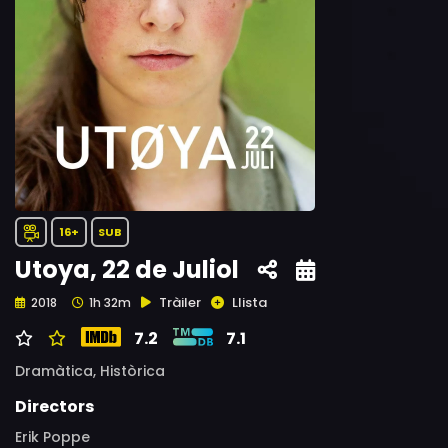
16+
SUB
Utoya, 22 de Juliol
Tràiler
Llista
2018
1h 32m
7.2
7.1
Dramàtica,
Històrica
Directors
Erik Poppe