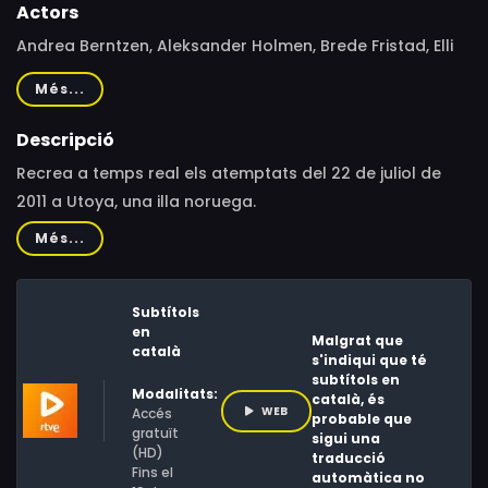
Actors
Andrea Berntzen, Aleksander Holmen, Brede Fristad, Elli
Rhiannon Müller Osbourne, Solveig Koløen Birkeland,
Més...
Magnus Moen, Ada Eide, Solveig Koloen Birkeland,
Wolfgang Plagge, Elli Rhiannon Müller Osborne, Jenny
Descripció
Svennevig, Ingeborg Enes, Sorosh Sadat, Mariann
Recrea a temps real els atemptats del 22 de juliol de
Gjerdsbakk, Daniel Sang Tran, Torkel D. Soldal, Karoline
2011 a Utoya, una illa noruega.
Petronella Ulfsdatter Schau, Tamanna Agnihotri, Yngve
Més...
Berven, Belinda Sørensen, Ann Iren Ødeby
Subtítols
en
Malgrat que
català
s'indiqui que té
subtítols en
Modalitats:
català, és
WEB
Accés
probable que
gratuït
sigui una
(HD)
traducció
Fins el
automàtica no