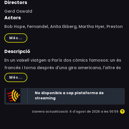
Directors
Gerd Oswald
Actors
Bob Hope, Fernandel, Anita Ekberg, Martha Hyer, Preston
Sturges, André Morell, Alan Gifford, Maurice Teynac, Yves
Més...
Brainville, Jean Murat, Charles Bouillaud, Jean Daurand,
Gil Delamare, Marcel Pérès, Roger Tréville, Irène Tunc,
Descripció
Hans Verner, Paul Violette
En un vaixell viatgen a París dos còmics famosos: un és
francès i torna després d'una gira americana, l'altre és
americà i va a França a comprar un guió per al proper
Més...
espectacle. Al vaixell també hi viatja una senyora que
intenta apoderar-se d'una còpia d'aquest guió per
No disponible a cap plataforma de
destruir-lo.
streaming
Darrera actualització: 6 d'agost de 2026 a les 00:59