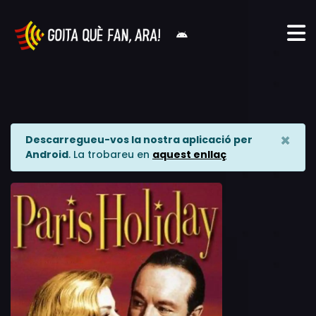
×
Descarregueu-vos la nostra aplicació per
Android
. La trobareu en
aquest enllaç