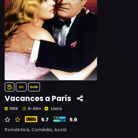
SC
DOB
Vacances a París
Llista
1958
1h 43m
5.7
5.6
Romàntica,
Comèdia,
Acció