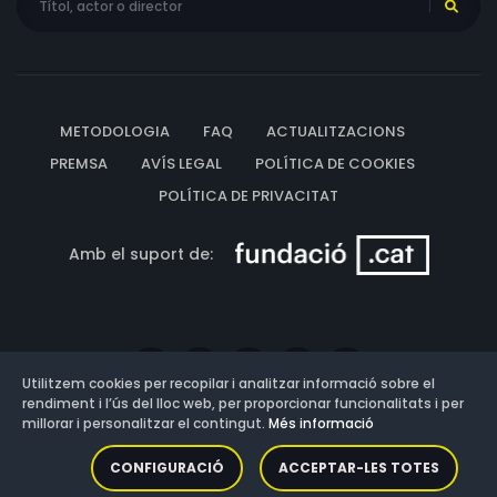
METODOLOGIA
FAQ
ACTUALITZACIONS
PREMSA
AVÍS LEGAL
POLÍTICA DE COOKIES
POLÍTICA DE PRIVACITAT
Amb el suport de:
Utilitzem cookies per recopilar i analitzar informació sobre el
rendiment i l’ús del lloc web, per proporcionar funcionalitats i per
millorar i personalitzar el contingut.
Més informació
Versió: 3.13.0.202607011342
CONFIGURACIÓ
ACCEPTAR-LES TOTES