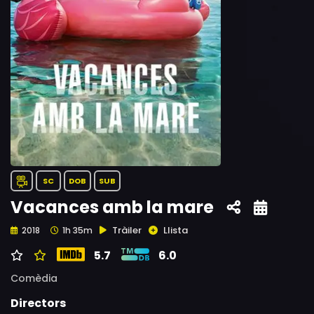
SC
DOB
SUB
Vacances amb la mare
Tràiler
Llista
2018
1h 35m
5.7
6.0
Comèdia
Directors