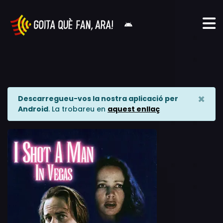
×
Descarregueu-vos la nostra aplicació per
Android
. La trobareu en
aquest enllaç