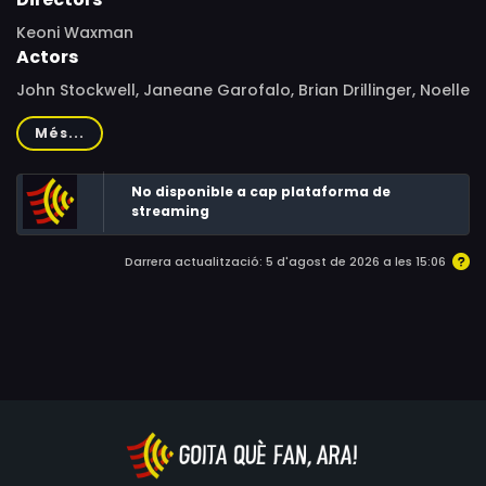
Keoni Waxman
Actors
John Stockwell, Janeane Garofalo, Brian Drillinger, Noelle
Lippman, David Cubitt, Ele Keats, Todd Cole, Patrick J.
Més...
Statham, Ellen Statham, Tyler Patton, Shark, Wendy
Gardner, Craig Wasson
No disponible a cap plataforma de
streaming
Darrera actualització: 5 d'agost de 2026 a les 15:06