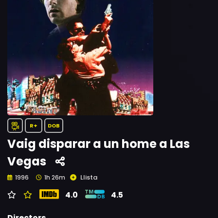
R+
DOB
Vaig disparar a un home a Las
Vegas
Llista
1996
1h 26m
4.0
4.5
Directors