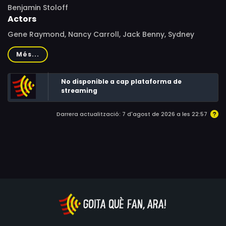
Benjamin Stoloff
Actors
Gene Raymond, Nancy Carroll, Jack Benny, Sydney
Howard, Mitzi Green, Sid Silvers, Frank Parker, Sidney
Més...
Blackmer, Ralph Morgan, Shirley Grey, Patsy Kelly, Sam
Hardy, William 'Stage' Boyd, Robert Elliott, Carlyle Moore
No disponible a cap plataforma de
Jr., John 'Skins' Miller, Lita Chevret, Bess Flowers
streaming
Darrera actualització: 7 d'agost de 2026 a les 22:57