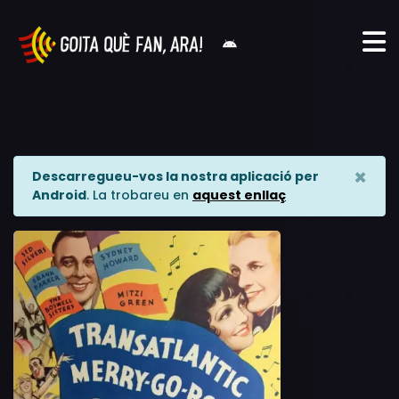
×
Descarregueu-vos la nostra aplicació per
Android
. La trobareu en
aquest enllaç