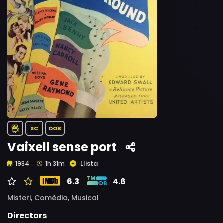
SC
DOB
Vaixell sense port
Llista
1934
1h 31m
6.3
4.6
Misteri,
Comèdia,
Musical
Directors