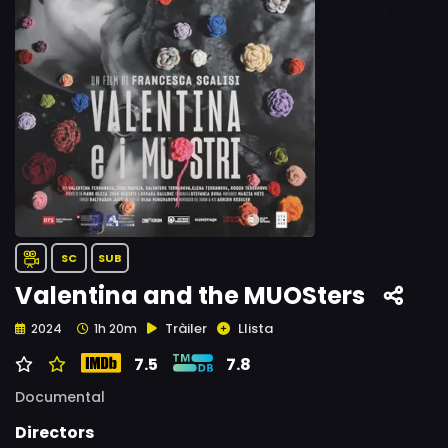
SC
SUB
Valentina and the MUOSters
Tràiler
Llista
2024
1h 20m
7.5
7.8
Documental
Directors