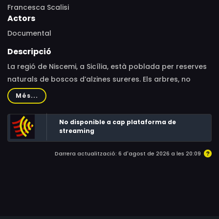
Francesca Scalisi
Actors
Documental
Descripció
La regió de Niscemi, a Sicília, està poblada per reserves
naturals de boscos d’alzines sureres. Els arbres, no
obstant això, amaguen estructures disruptives, com una
Més...
base militar nord-americana que acull un sistema de
satèl·lit per a mòbils (MUOS). Enmig d’aquest paisatge,
No disponible a cap plataforma de
Valentina, una jove de trenta anys amb ànsies
streaming
d’independència, viu amb els seus pares.
Darrera actualització: 6 d'agost de 2026 a les 20:09