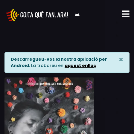
×
Descarregueu-vos la nostra aplicació per
Android
. La trobareu en
aquest enllaç