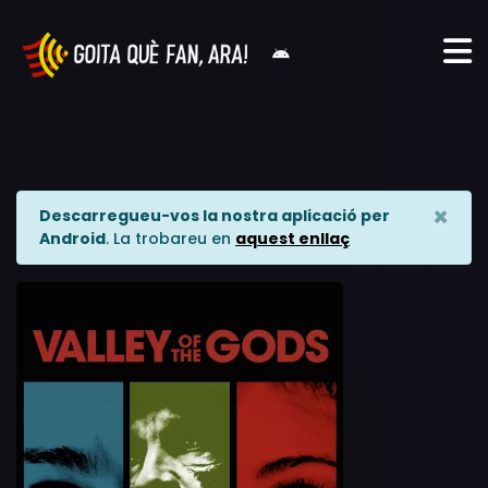
×
Descarregueu-vos la nostra aplicació per
Android
. La trobareu en
aquest enllaç