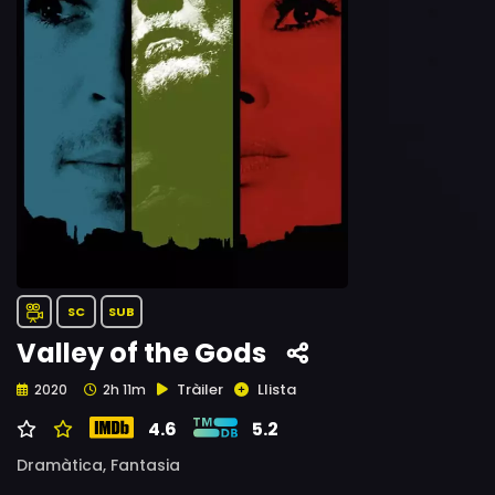
SC
SUB
Valley of the Gods
Tràiler
Llista
2020
2h 11m
4.6
5.2
Dramàtica,
Fantasia