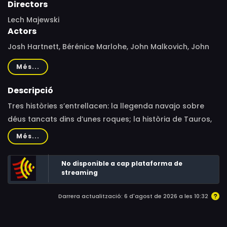
Directors
Lech Majewski
Actors
Josh Hartnett, Bérénice Marlohe, John Malkovich, John
Rhys-Davies, Charlotte Rampling, Jaime Ray Newman,
Més...
Keir Dullea, Joseph Runningfox, Steven Skyler, Owee Rae,
Saginaw Grant, Tokala Black Elk, Cris D'Annunzio, Marek
Descripció
Probosz, Ewa Majcherczyk, Katarzyna Kurylońska
Tres històries s’entrellacen: la llegenda navajo sobre
déus tancats dins d’unes roques; la història de Tauros,
l’home més ric del món, que viu amagat; i la del
Més...
narrador, que es disposa a escriure la biografia de
Tauros.
No disponible a cap plataforma de
streaming
Darrera actualització: 6 d'agost de 2026 a les 10:32