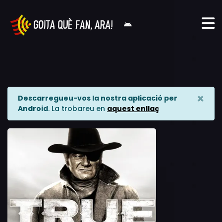
×
Descarregueu-vos la nostra aplicació per
Android
. La trobareu en
aquest enllaç