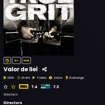
G+
DOB
Valor de llei
Tràiler
Llista
Doblatge
1969
2h 8m
7.4
7.3
Western
Directors