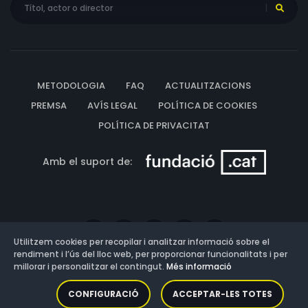
METODOLOGIA
FAQ
ACTUALITZACIONS
PREMSA
AVÍS LEGAL
POLÍTICA DE COOKIES
POLÍTICA DE PRIVACITAT
Amb el suport de:
Utilitzem cookies per recopilar i analitzar informació sobre el
rendiment i l’ús del lloc web, per proporcionar funcionalitats i per
millorar i personalitzar el contingut.
Més informació
Versió: 3.13.0.202607011342
CONFIGURACIÓ
ACCEPTAR-LES TOTES