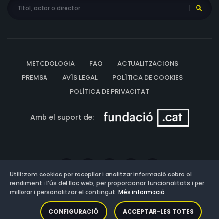
METODOLOGIA
FAQ
ACTUALITZACIONS
PREMSA
AVÍS LEGAL
POLÍTICA DE COOKIES
POLÍTICA DE PRIVACITAT
Amb el suport de:
Utilitzem cookies per recopilar i analitzar informació sobre el
rendiment i l’ús del lloc web, per proporcionar funcionalitats i per
millorar i personalitzar el contingut.
Més informació
Versió: 3.13.0.202607011342
CONFIGURACIÓ
ACCEPTAR-LES TOTES