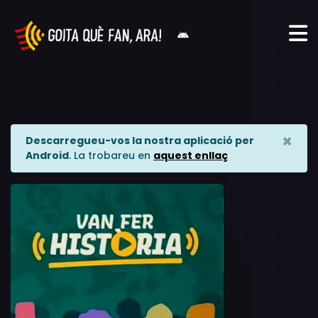
×
Descarregueu-vos la nostra aplicació per
Android
. La trobareu en
aquest enllaç