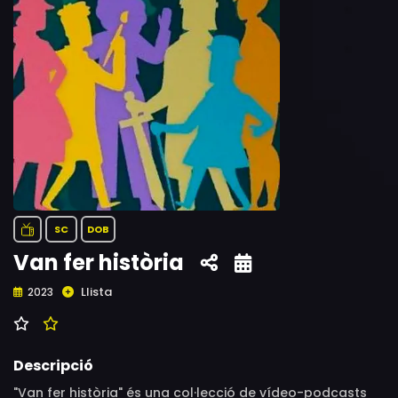
SC
DOB
Van fer història
Llista
2023
Descripció
"Van fer història" és una col·lecció de vídeo-podcasts