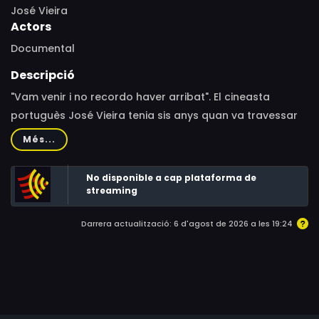
José Vieira
Actors
Documental
Descripció
"Vam venir i no recordo haver arribat". El cineasta
portuguès José Vieira tenia sis anys quan va travessar
la frontera d'Hendaia el 23 de gener de 1965. A través
Més...
d'aquest documental, que combina imatges d'arxiu amb
filmacions actuals, Vieira conforma un espai poètic,
No disponible a cap plataforma de
entre el personal i el col·lectiu, en el qual reflexiona
streaming
sobre el trauma de la immigració.
Darrera actualització: 6 d'agost de 2026 a les 19:24