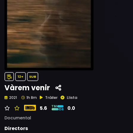
12+
SUB
Vàrem venir
Tràiler
Llista
2021
1h 8m
5.6
0.0
Documental
Directors