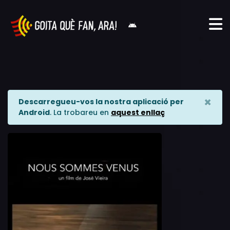
×
Descarregueu-vos la nostra aplicació per
Android
. La trobareu en
aquest enllaç