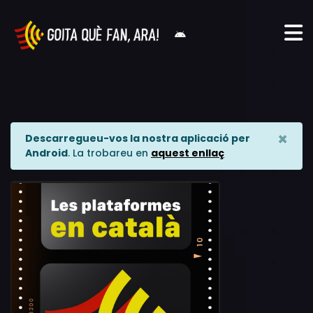
×
Descarregueu-vos la nostra aplicació per
Android
. La trobareu en
aquest enllaç