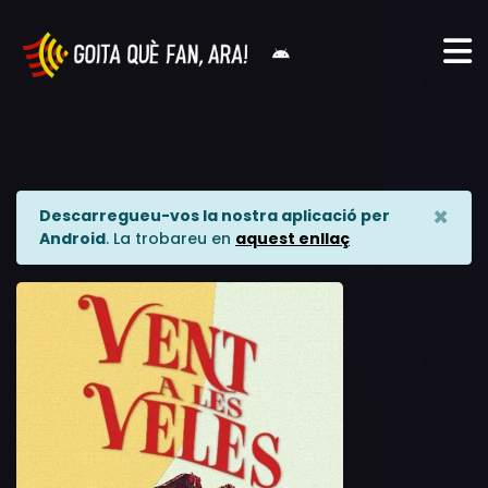
×
Descarregueu-vos la nostra aplicació per
Android
. La trobareu en
aquest enllaç