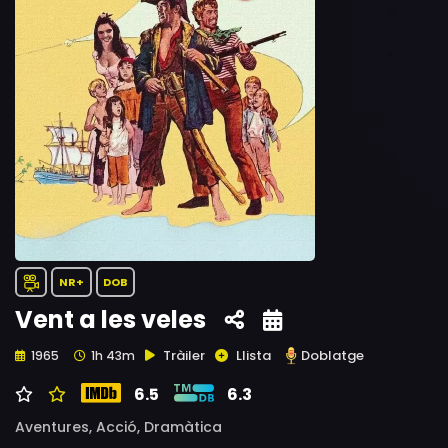
NR+
DOB
Vent a les veles
Tràiler
Llista
Doblatge
1965
1h 43m
6.5
6.3
Aventures,
Acció,
Dramàtica