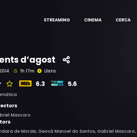
STREAMING
CINEMA
CERCA
ents d’agost
2014
1h 17m
Llista
6.3
5.6
amàtica
rectors
briel Mascaro
tors
ndara de Morais, Geová Manoel do Santos, Gabriel Mascaro, 