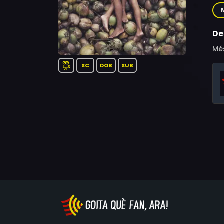
Sa
De
Més
SC
DOB
SUB