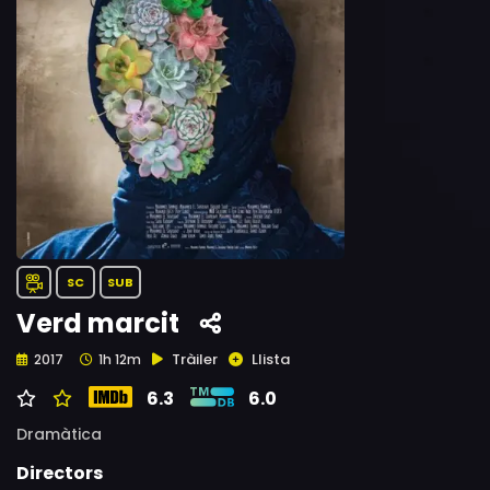
SC
SUB
Verd marcit
Tràiler
Llista
2017
1h 12m
6.3
6.0
Dramàtica
Directors