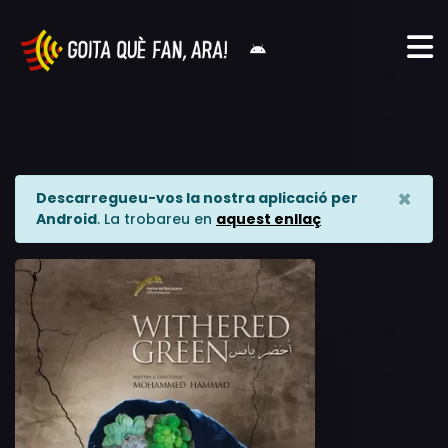
×
Descarregueu-vos la nostra aplicació per
Android
. La trobareu en
aquest enllaç