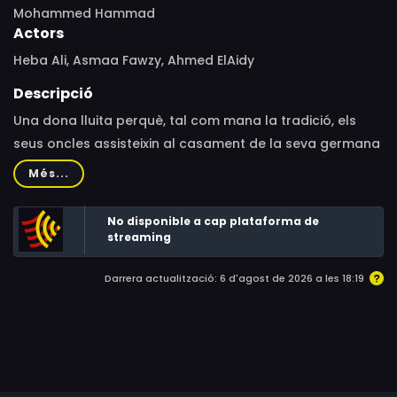
Mohammed Hammad
Actors
Heba Ali, Asmaa Fawzy, Ahmed ElAidy
Descripció
Una dona lluita perquè, tal com mana la tradició, els
seus oncles assisteixin al casament de la seva germana
petita enlloc del seu difunt pare.
Més...
No disponible a cap plataforma de
streaming
Darrera actualització: 6 d'agost de 2026 a les 18:19