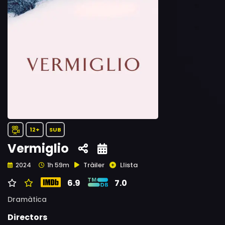
12+
SUB
Vermiglio
Tràiler
Llista
2024
1h 59m
6.9
7.0
Dramàtica
Directors