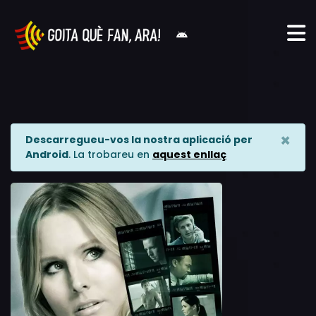
×
Descarregueu-vos la nostra aplicació per
Android
. La trobareu en
aquest enllaç