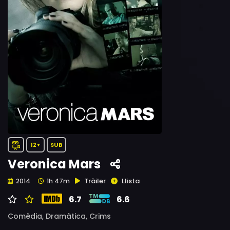
12+
SUB
Veronica Mars
Tràiler
Llista
2014
1h 47m
6.7
6.6
Comèdia,
Dramàtica,
Crims