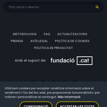
METODOLOGIA
FAQ
ACTUALITZACIONS
PREMSA
AVÍS LEGAL
POLÍTICA DE COOKIES
POLÍTICA DE PRIVACITAT
Amb el suport de:
Utilitzem cookies per recopilar i analitzar informació sobre el
rendiment i l’ús del lloc web, per proporcionar funcionalitats i per
millorar i personalitzar el contingut.
Més informació
Versió: 3.13.0.202607011342
CONFIGURACIÓ
ACCEPTAR-LES TOTES