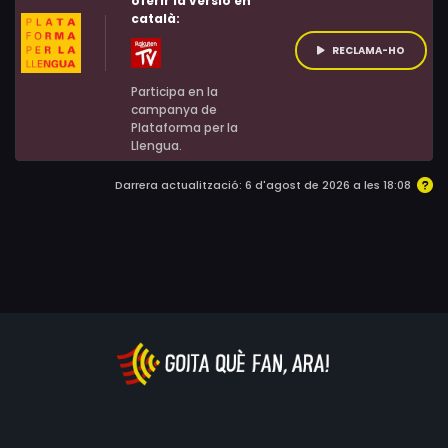
oferir la versió en
Long, James Franco, Filip Watermann, Akiko Morison
català:
RECLAMA-HO
Participa en la
campanya de
Plataforma per la
Llengua.
Darrera actualització: 6 d'agost de 2026 a les 18:08