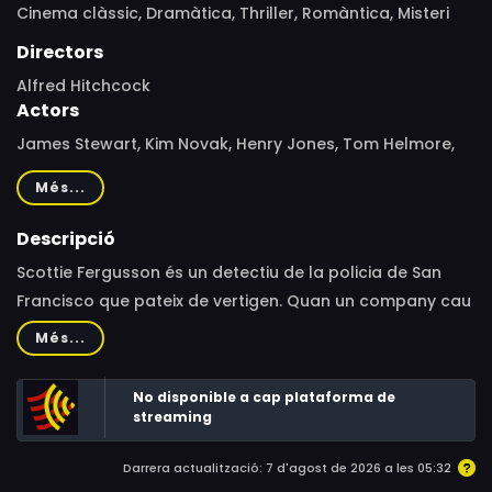
Cinema clàssic,
Dramàtica,
Thriller,
Romàntica,
Misteri
Directors
Alfred Hitchcock
Actors
James Stewart, Kim Novak, Henry Jones, Tom Helmore,
Raymond Bailey, Barbara Bel Geddes, Ellen Corby,
Més...
Konstantin Shayne, Lee Patrick, Bess Flowers, Alfred
Hitchcock, David Ahdar, Sara Taft, Ezelle Poule, John
Descripció
Benson, Paul Bryar, Steve Conte, Fred Graham, Forbes
Scottie Fergusson és un detectiu de la policia de San
Murray, Raoul Freeman
Francisco que pateix de vertigen. Quan un company cau
al buit des d'una cornisa mentre persegueixen un
Més...
delinqüent, Scottie decideix retirar-se. Gavin Elster, un
vell amic del col·legi, el contracta per a un cas
No disponible a cap plataforma de
aparentment molt simple: que vigili la seva dona
streaming
Madeleine, una bella dona que està obsessionada amb
Darrera actualització: 7 d'agost de 2026 a les 05:32
el seu passat.