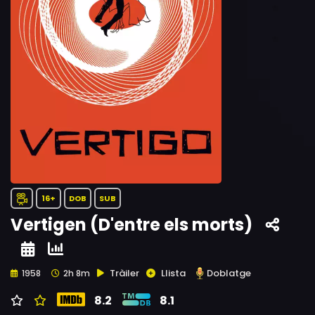
16+
DOB
SUB
Vertigen (D'entre els morts)
Tràiler
Llista
Doblatge
1958
2h 8m
8.2
8.1