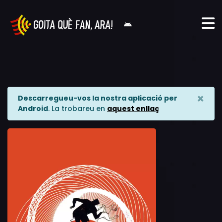
×
Descarregueu-vos la nostra aplicació per
Android
. La trobareu en
aquest enllaç