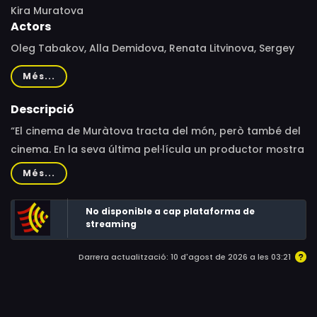
Kira Muratova
Actors
Oleg Tabakov, Alla Demidova, Renata Litvinova, Sergey
Makovetskiy, Georgiy Deliev, Natalya Buzko, Vitalii
Més...
Linetskyi, Uta Kilter, Yuri Nevgamonny, Gennadiy Skarga,
Leonid Kushnir, Zemfira, Evgenia Barskova, Yana
Descripció
Zargaryants
“El cinema de Muràtova tracta del món, però també del
cinema. En la seva última pel·lícula un productor mostra
els rushes d’una pel·lícula inacabada en la qual la
Més...
mateixa escena és reproduïda per diversos actors,
deixant que l’espectador assaboreixi variacions i
No disponible a cap plataforma de
repeticions ad libitum, ja que la pel·lícula no està
streaming
acabada ni ho estarà mai.
Darrera actualització: 10 d'agost de 2026 a les 03:21