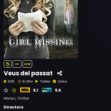
SC
DOB
Veus del passat
Tràiler
Llista
2015
1h 25m
5.1
5.5
Misteri,
Thriller
Directors