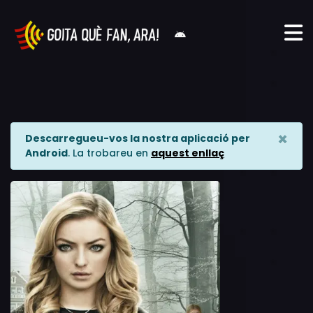
×
Descarregueu-vos la nostra aplicació per
Android
. La trobareu en
aquest enllaç