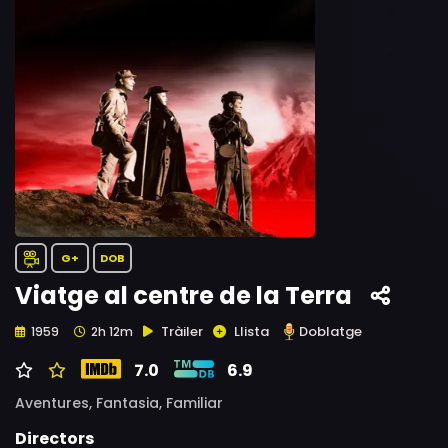
G+
DOB
Viatge al centre de la Terra
Tràiler
Llista
Doblatge
1959
2h 12m
7.0
6.9
Aventures,
Fantasia,
Familiar
Directors