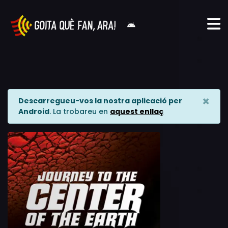
×
Descarregueu-vos la nostra aplicació per
Android
. La trobareu en
aquest enllaç