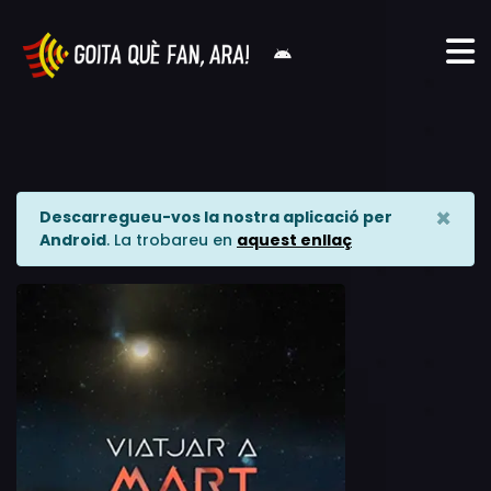
×
Descarregueu-vos la nostra aplicació per
Android
. La trobareu en
aquest enllaç