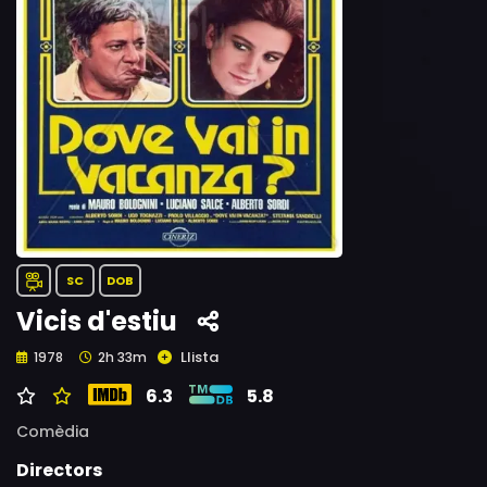
SC
DOB
Vicis d'estiu
Llista
1978
2h 33m
6.3
5.8
Comèdia
Directors