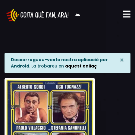
×
Descarregueu-vos la nostra aplicació per
Android
. La trobareu en
aquest enllaç