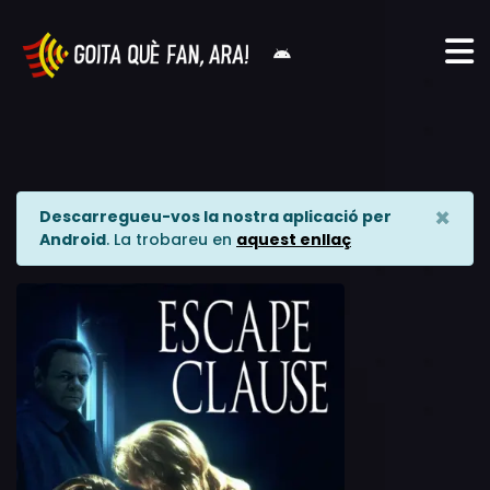
×
Descarregueu-vos la nostra aplicació per
Android
. La trobareu en
aquest enllaç