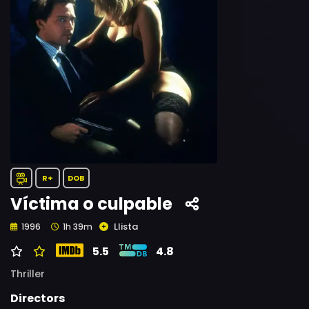
R+
DOB
Víctima o culpable
Llista
1996
1h 39m
5.5
4.8
Thriller
Directors