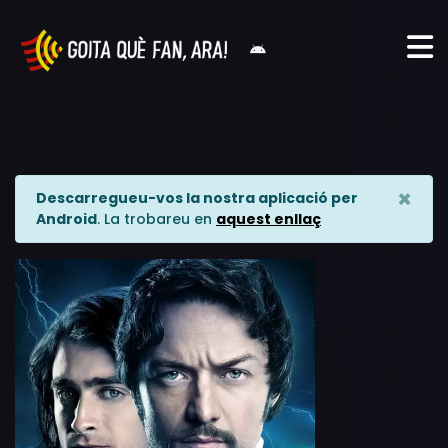
×
Descarregueu-vos la nostra aplicació per
Android
. La trobareu en
aquest enllaç