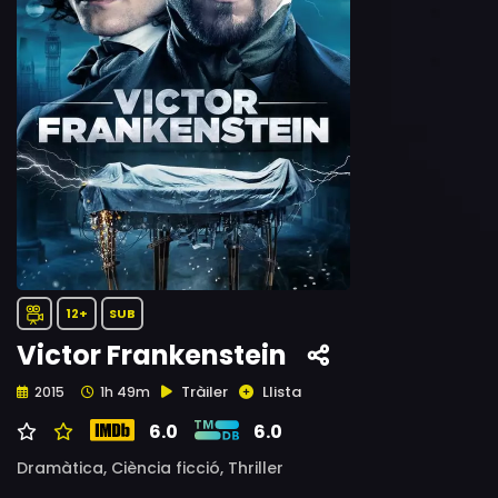
12+
SUB
Victor Frankenstein
Tràiler
Llista
2015
1h 49m
6.0
6.0
Dramàtica,
Ciència ficció,
Thriller