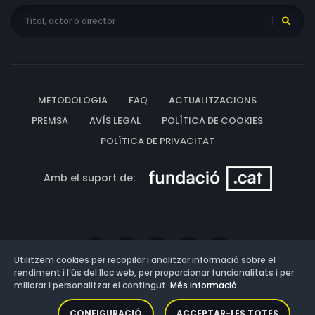
METODOLOGIA
FAQ
ACTUALITZACIONS
PREMSA
AVÍS LEGAL
POLÍTICA DE COOKIES
POLÍTICA DE PRIVACITAT
Amb el suport de:
Utilitzem cookies per recopilar i analitzar informació sobre el
rendiment i l’ús del lloc web, per proporcionar funcionalitats i per
millorar i personalitzar el contingut.
Més informació
Versió: 3.13.0.202607011342
CONFIGURACIÓ
ACCEPTAR-LES TOTES