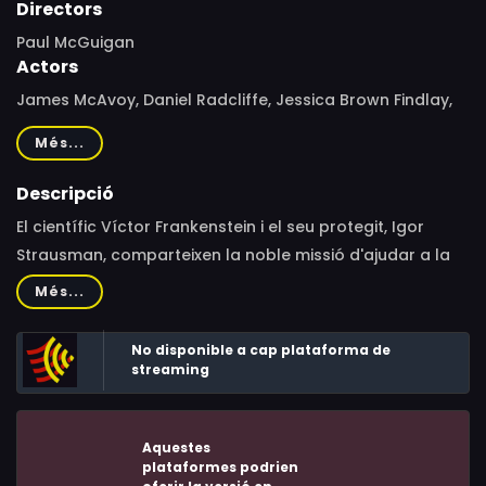
Directors
Paul McGuigan
Actors
James McAvoy, Daniel Radcliffe, Jessica Brown Findlay,
Andrew Scott, Freddie Fox, Charles Dance, Daniel Mays,
Més...
Callum Turner, Bronson Webb, Spencer Wilding, Robin
Pearce, Di Botcher, Eve Ponsonby, Will Keen, Louise
Descripció
Brealey, Nicola Sloane, Alistair Petrie, Neil Bell, Mark
El científic Víctor Frankenstein i el seu protegit, Igor
Gatiss, Guillaume Delaunay, Robert J. Fraser, Valene
Strausman, comparteixen la noble missió d'ajudar a la
Kane, Adrian Schiller
humanitat partir d'una trencadora investigació sobre la
Més...
immortalitat.
No disponible a cap plataforma de
streaming
Aquestes
plataformes podrien