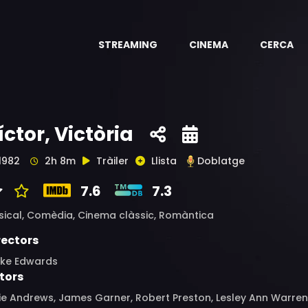
STREAMING
CINEMA
CERCA
íctor, Victòria
1982
2h 8m
Tràiler
Llista
Doblatge
7.6
7.3
sical,
Comèdia,
Cinema clàssic,
Romàntica
rectors
ake Edwards
tors
ie Andrews, James Garner, Robert Preston, Lesley Ann Warren