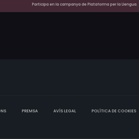
Participa en la campanya de Plataforma per la Llengua.
ONS
PREMSA
AVÍS LEGAL
POLÍTICA DE COOKIES