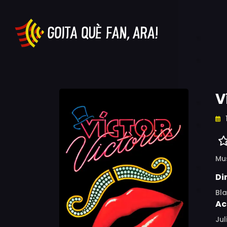
V
Mu
Di
Bl
Ac
Jul