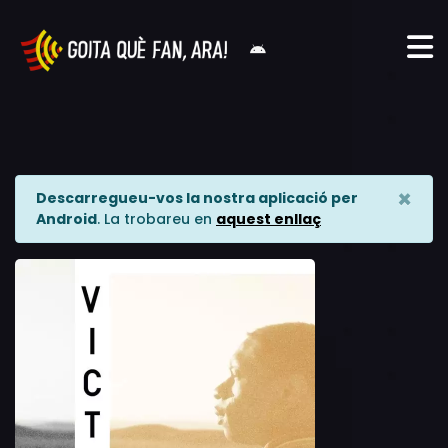
×
Descarregueu-vos la nostra aplicació per
Android
. La trobareu en
aquest enllaç