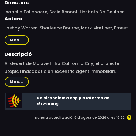
Directors
Isabelle Tollenaere, Sofie Benoot, Liesbeth De Ceulaer
Actors
Lashay Warren, Sharleece Bourne, Mark Martinez, Ernest
Dove, Markiece Glover, Elliot Lacey
Més...
Descripció
Al desert de Mojave hi ha California City, el projecte
utòpic i inacabat d’un excèntric agent immobiliari.
Després de deixar enrere un passat turbulent a Los
Més...
Angeles, Lashay Warren intenta començar una nova
vida amb la seva família en aquesta ciutat surrealista,
No disponible a cap plataforma de
de carrers buits, esfondrats i polsegosos.
streaming
Darrera actualització: 6 d'agost de 2026 a les 16:32