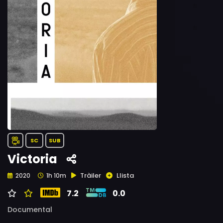
SC
SUB
Victoria
Tràiler
Llista
2020
1h 10m
7.2
0.0
Documental