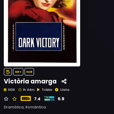
NR+
SUB
Victòria amarga
Tràiler
Llista
1939
1h 44m
7.4
6.9
Dramàtica,
Romàntica