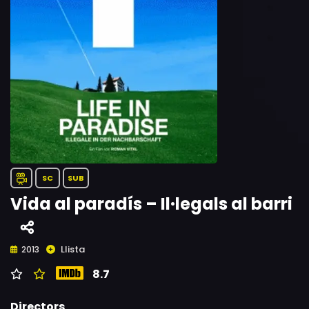
SC
SUB
Vida al paradís – Il·legals al barri
Llista
2013
8.7
Directors