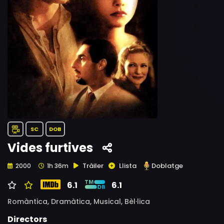
SC
DOB
Vides furtives
Tràiler
Llista
Doblatge
2000
1h 36m
6.1
6.1
Romàntica,
Dramàtica,
Musical,
Bèl·lica
Directors