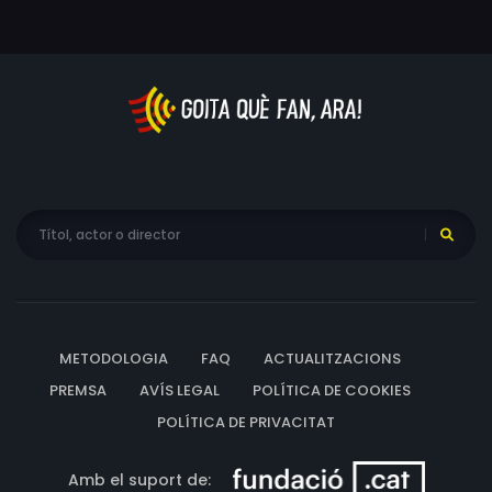
Joyce Springer, Cyril Shaps, Anna Korwin, Mark Ivanir,
Alfred Hoffman, Bernard Spear, Damien Puckler, David
Baxt, Katherine Hogarth, Patrick Clarke, Bridget Clarke,
Chris Gillespie
METODOLOGIA
FAQ
ACTUALITZACIONS
PREMSA
AVÍS LEGAL
POLÍTICA DE COOKIES
POLÍTICA DE PRIVACITAT
Amb el suport de: