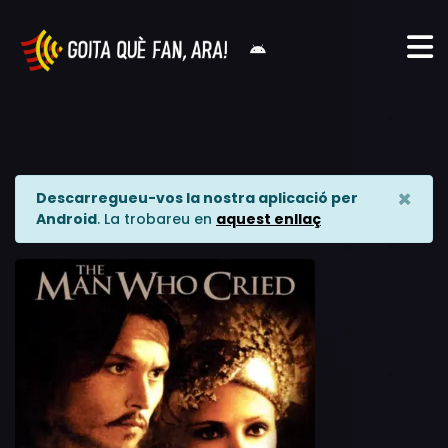
×
Descarregueu-vos la nostra aplicació per
Android
. La trobareu en
aquest enllaç