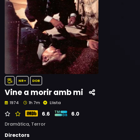
NR+
DOB
Vine a morir amb mi
Llista
1974
1h 7m
6.6
6.0
Dramàtica,
Terror
Directors