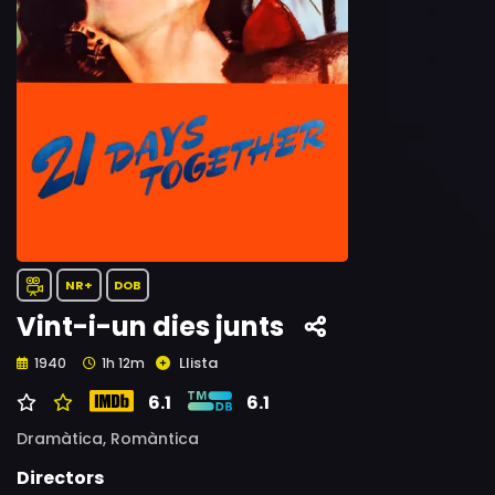
NR+
DOB
Vint-i-un dies junts
Llista
1940
1h 12m
6.1
6.1
Dramàtica,
Romàntica
Directors