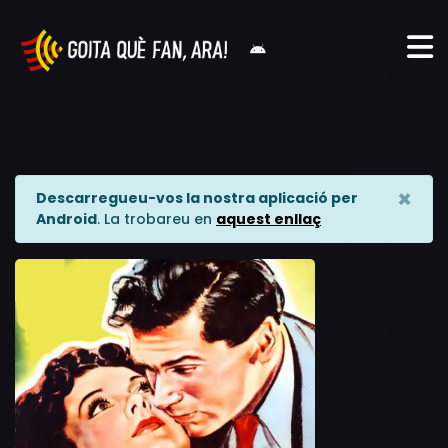
×
Descarregueu-vos la nostra aplicació per
Android
. La trobareu en
aquest enllaç