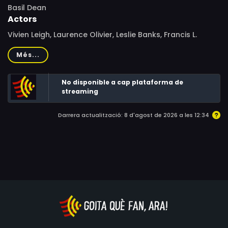
Basil Dean
Actors
Vivien Leigh, Laurence Olivier, Leslie Banks, Francis L.
Sullivan, David Horne, William Dewhurst, Frederick Lloyd,
Més...
Robert Newton, Esme Percy, Elliott Mason, Arthur Young,
Hay Petrie, Meinhart Maur, Morris Harvey, Laurence
No disponible a cap plataforma de
Hanray, Fred Groves, Aubrey Mallalieu, Muriel George,
streaming
Bryan Herbert, Wallace Lupino, Andreas Malandrinos,
Victor Rietti, John Warwick
Darrera actualització: 8 d'agost de 2026 a les 12:34