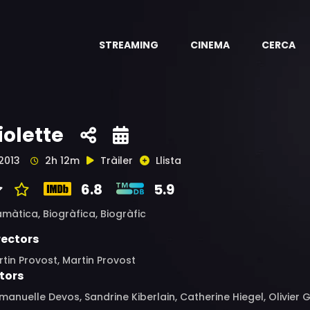
STREAMING
CINEMA
CERCA
iolette
2013
2h 12m
Tràiler
Llista
6.8
5.9
amàtica,
Biogràfica,
Biogràfic
rectors
tin Provost, Martin Provost
tors
anuelle Devos, Sandrine Kiberlain, Catherine Hiegel, Olivier