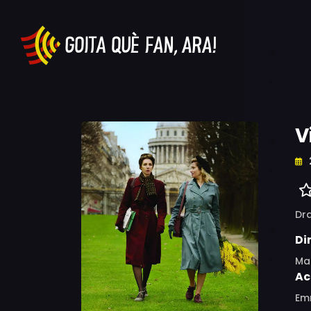
V
Dr
Di
Mar
Ac
Emm