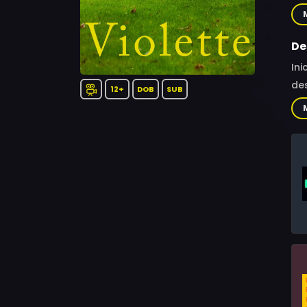
Oli
Vin
Tho
De
Gri
Ini
des
12+
DOB
SUB