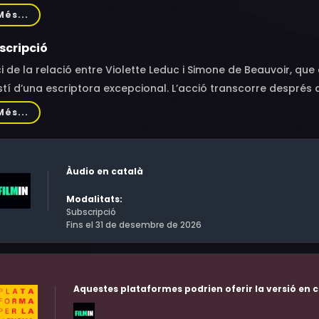
vier Py, Nathalie Richard, Stanley Weber, Jean Toscane, Nicol
Més...
cent Schmitt, Jean-Paul Dubois, Paulette Frantz, Valérie Kéruzo
massin, Josette Ménard, Richard Chevallier, Florent Bigot de 
scripció
bling, Marc Faure, Pierre-Alain Chapuis, Laure Sirieix, Audrey Q
ci de la relació entre Violette Leduc i Simone de Beauvoir, q
tí d’una escriptora excepcional. L’acció transcorre després
Més...
Àudio en català
Modalitats:
Subscripció
Fins el 31 de desembre de 2026
Aquestes plataformes podrien oferir la versió en c