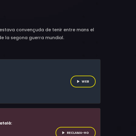
e Colchat, Fabrizio Rongione, Erwan Creignou,
ré, Sylvie Jobert, Thierry Nenez, Marie-Aline
Nesles, Isabelle Sprung, Claudine Acs, Pierre
uoturi
ue estava convençuda de tenir entre mans el
 de la segona guerra mundial.
WEB
atalà:
RECLAMA-HO