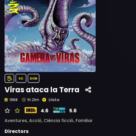
SC
DOB
Viras ataca la Terra
Llista
1968
1h 21m
4.6
5.6
Aventures,
Acció,
Ciència ficció,
Familiar
Directors