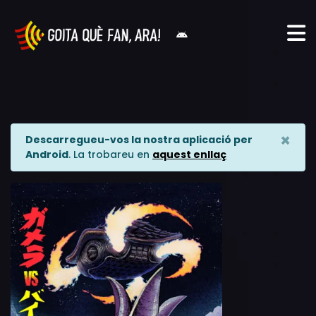
×
Descarregueu-vos la nostra aplicació per
Android
. La trobareu en
aquest enllaç