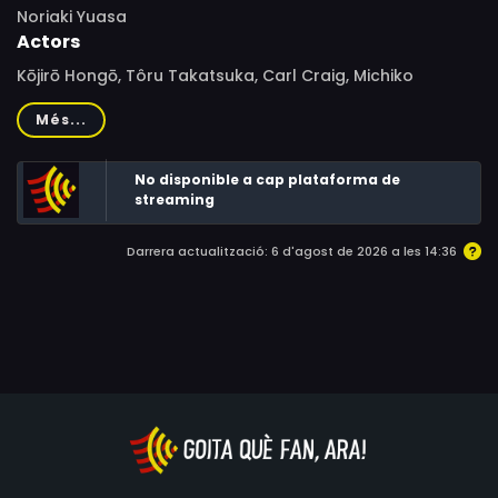
Noriaki Yuasa
Actors
Kōjirō Hongō, Tôru Takatsuka, Carl Craig, Michiko
Yaegaki, Peter Williams, Kōji Fujiyama, Mari Atsumi, Junko
Més...
Yashiro, Yoshirō Kitahara, Munehiko Takada, Mary Morris,
Chikara Hashimoto, Kenji Go, Shō Natsuki, Ken Nakahara,
No disponible a cap plataforma de
Kenichiro Yamane, Genzô Wakayama, Teruo Aragaki
streaming
Darrera actualització: 6 d'agost de 2026 a les 14:36