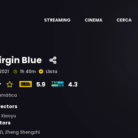
STREAMING
CINEMA
CERCA
irgin Blue
2021
1h 40m
Llista
5.9
4.3
amàtica
rectors
 Xiaoyu
tors
Zi, Zheng Shengzhi