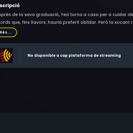
scripció
prés de la seva graduació, Yezi torna a casa per a cuidar de l
ords que, fins llavors, hauria preferit oblidar. Però la xocan
cobreixi que la seva àvia ja no és la d’abans, ni tampoc la s
Més...
sat, haurà de discernir entre el real i allò imaginat per a des
ília.
No disponible a cap plataforma de streaming