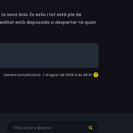
a seva àvia. És estiu i tot està ple de
t realitat està disposada a despertar-la quan
eva memòria. Entre fantasmes del present i el
tapar la veritable història de la seva pròpia
Darrera actualització: 7 d'agost de 2026 a les 08:01