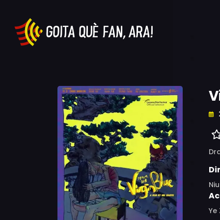
V
Dr
Di
Niu
Ac
Ye 