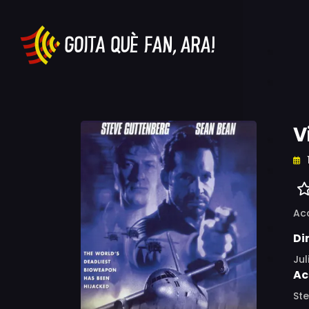
V
Ac
Di
Jul
Ac
Ste