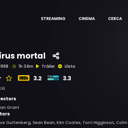
STREAMING
CINEMA
CERCA
irus mortal
1998
1h 34m
Tràiler
Llista
3.2
3.3
ció
rectors
ian Grant
tors
ve Guttenberg, Sean Bean, Kim Coates, Torri Higginson, Colm F