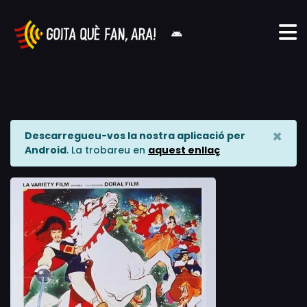
×
Descarregueu-vos la nostra aplicació per
Android
. La trobareu en
aquest enllaç