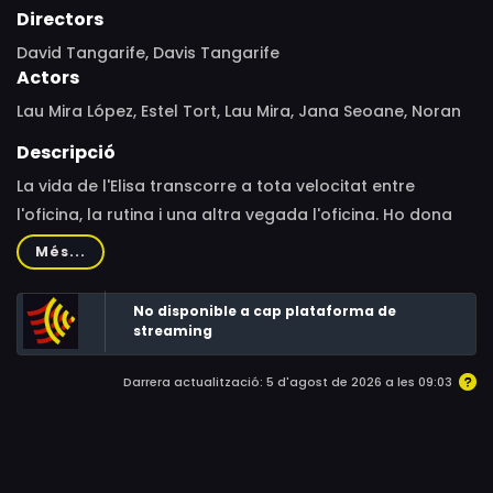
Directors
David Tangarife, Davis Tangarife
Actors
Lau Mira López, Estel Tort, Lau Mira, Jana Seoane, Noran
Descripció
La vida de l'Elisa transcorre a tota velocitat entre
l'oficina, la rutina i una altra vegada l'oficina. Ho dona
tot per la seva reputació professional, fins al punt
Més...
d'oblidar-se d'ella mateixa i posar per davant els
informes, el què diran i el maleït tic-tac del rellotge que
No disponible a cap plataforma de
li recorda que arriba tard. Però un matí, una distracció
streaming
accidental fa que ho vegi tot lleugerament distint...
Darrera actualització: 5 d'agost de 2026 a les 09:03