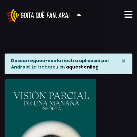
×
Descarregueu-vos la nostra aplicació per
Android
. La trobareu en
aquest enllaç