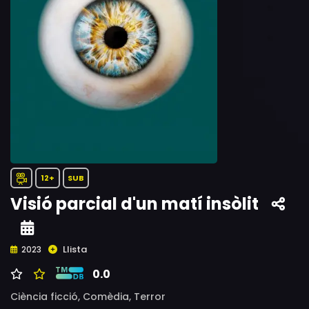
12+
SUB
Visió parcial d'un matí insòlit
Llista
2023
0.0
Ciència ficció,
Comèdia,
Terror