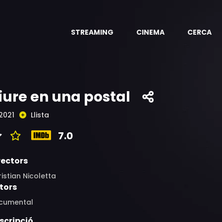
STREAMING
CINEMA
CERCA
iure en una postal
2021
Llista
7.0
rectors
istian Nicoletta
tors
cumental
scripció