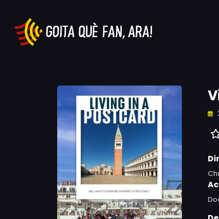
V
Di
Chr
Ac
Do
De