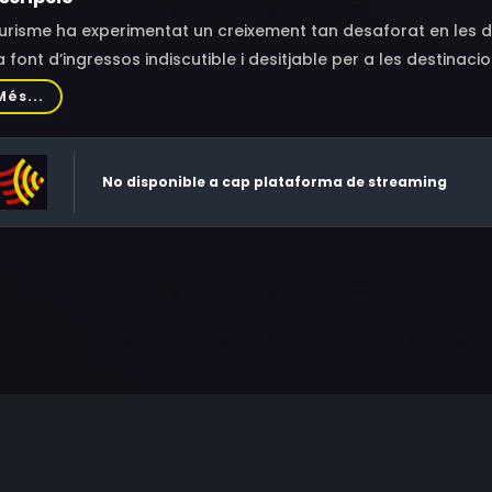
turisme ha experimentat un creixement tan desaforat en les d
 font d’ingressos indiscutible i desitjable per a les destina
rems, en un huracà transformador que ocasiona perjudicis i 
Més...
al.
No disponible a cap plataforma de streaming