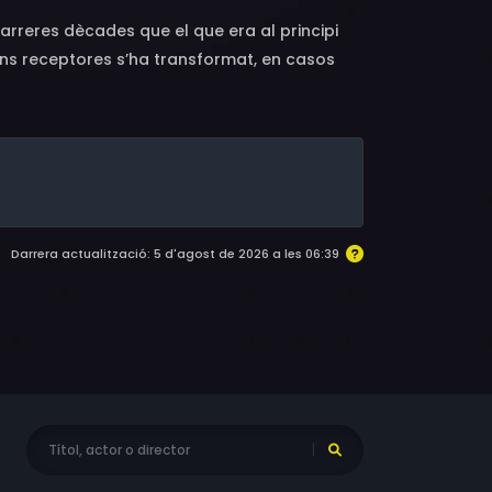
arreres dècades que el que era al principi
cions receptores s’ha transformat, en casos
genera crítiques entre part de la població
Darrera actualització: 5 d'agost de 2026 a les 06:39