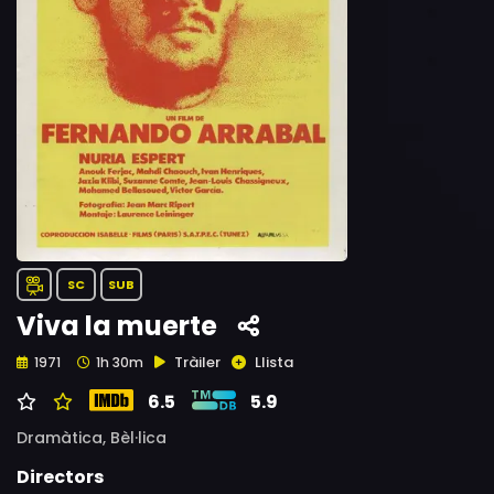
SC
SUB
Viva la muerte
Tràiler
Llista
1971
1h 30m
6.5
5.9
Dramàtica,
Bèl·lica
Directors