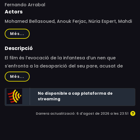
Fernando Arrabal
Actors
Mohamed Bellasoued, Anouk Ferjac, Núria Espert, Mahdi
Chaouch, Ivan Henriques, Jazia Klibi, Suzanne Comte,
Més...
Víctor García
Descripció
El film és l’evocació de la infantesa d’un nen que
s’enfronta a la desaparició del seu pare, acusat de
traïdor al final de la Guerra Civil Espanyola.
Més...
No disponible a cap plataforma de
streaming
Darrera actualització: 6 d'agost de 2026 a les 23:51