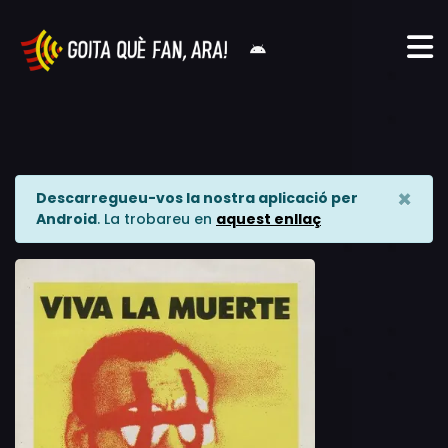
×
Descarregueu-vos la nostra aplicació per
Android
. La trobareu en
aquest enllaç