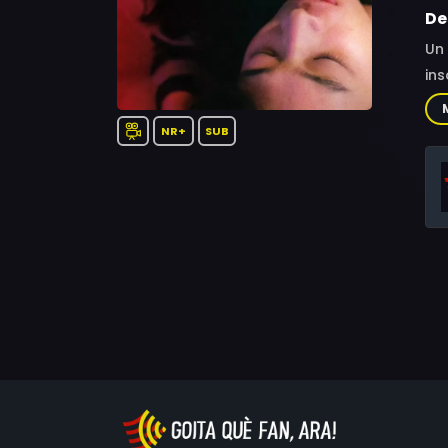
De
Un 
ins
NR+
SUB