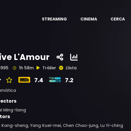
STREAMING
CINEMA
CERCA
ive L'Amour
1995
1h 58m
Tràiler
Llista
7.4
7.2
amàtica
rectors
i Ming-liang
tors
 Kang-sheng, Yang Kuei-mei, Chen Chao-jung, Lu Yi-ching