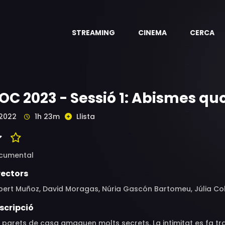
STREAMING
CINEMA
CERCA
OC 2023 - Sessió 1: Abismes qu
2022
1h 23m
Llista
cumental
rectors
ert Muñoz, David Moragas, Núria Gascón Bartomeu, Júlia Col
scripció
 parets de casa amaguen molts secrets. La intimitat es fa t