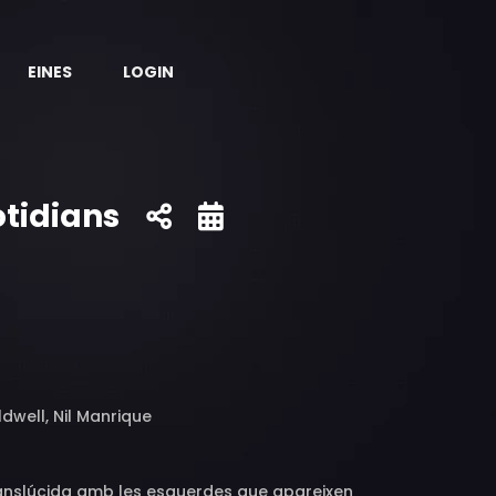
EINES
LOGIN
otidians
dwell, Nil Manrique
ranslúcida amb les esquerdes que apareixen