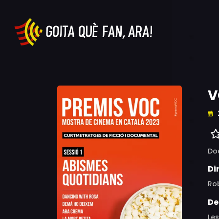
V
Do
Di
Rob
De
Les