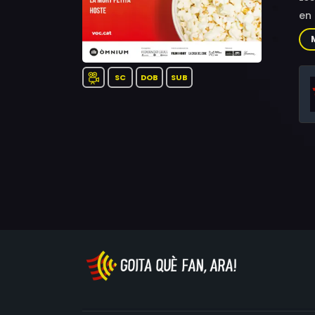
en 
SC
DOB
SUB