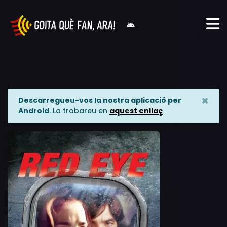
×
Descarregueu-vos la nostra aplicació per
Android
. La trobareu en
aquest enllaç