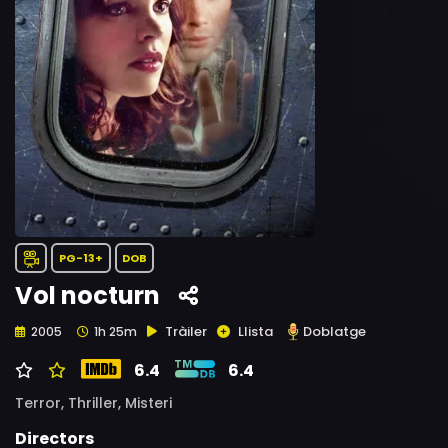
PG-13+
DOB
Vol nocturn
Tràiler
Llista
Doblatge
2005
1h 25m
6.4
6.4
Terror,
Thriller,
Misteri
Directors